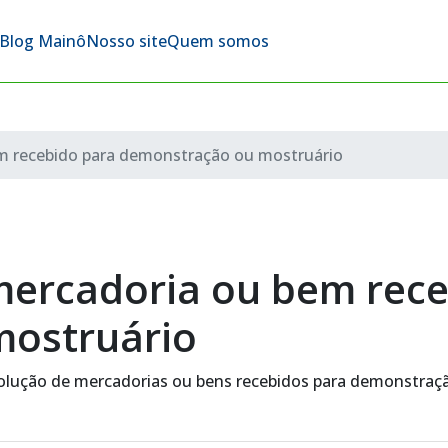
Blog Mainô
Nosso site
Quem somos
m recebido para demonstração ou mostruário
mercadoria ou bem rec
mostruário
volução de mercadorias ou bens recebidos para demonstraç