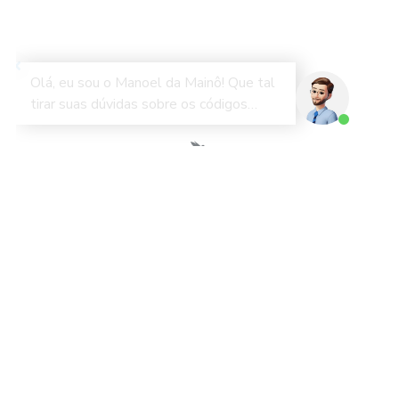
A Mainô é uma empresa brasileira que atua há mais de 13 anos
no comércio exterior. Nosso compromisso é descomplicar o
processo de importação por meio da tecnologia. Oferecemos
soluções tecnológicas para empresas importadoras e
distribuidoras de mercadorias no Brasil.
Mainô