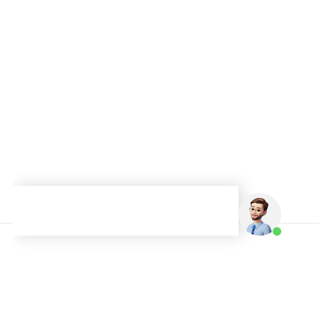
Graduações
pp
4-5777